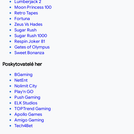
Lumberjack 2
Moon Princess 100
Retro Tapes
Fortuna
Zeus Vs Hades
Sugar Rush
Sugar Rush 1000
Respin Joker 81
Gates of Olympus
Sweet Bonanza
Poskytovatelé her
BGaming
NetEnt
Nolimit City
Play'n GO
Push Gaming
ELK Studios
TOPTrend Gaming
Apollo Games
Amigo Gaming
Tech4Bet