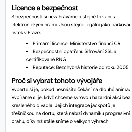
Licence a bezpečnost
S bezpečností si nezahráváme a stejně tak ani s
elektronickými hrami. Jsou stejně legální jako parkovac
lístek v Praze.
Primární licence: Ministerstvo financí ČR
Bezpečnostní opatření: Šifrování SSL a
certifikované RNG
Reputace: Bezchybná historie od roku 2005
Proč si vybrat tohoto vývojáře
Vyberte si je, pokud nesnášíte čekání na dlouhé animac
Vybíráme si je, když chceme syrovou hazardní akci bez
kresleného divadla. Jejich integrace jackpotů je
třešničkou na dortu, která nabízí dynamiku progresivní
prahu, díky níž stále sníme o velkých výhrách.