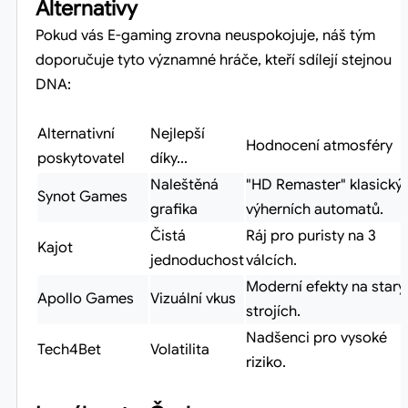
Alternativy
Pokud vás E-gaming zrovna neuspokojuje, náš tým
doporučuje tyto významné hráče, kteří sdílejí stejnou
DNA:
Alternativní
Nejlepší
Hodnocení atmosféry
poskytovatel
díky...
Naleštěná
"HD Remaster" klasický
Synot Games
grafika
výherních automatů.
Čistá
Ráj pro puristy na 3
Kajot
jednoduchost
válcích.
Moderní efekty na starý
Apollo Games
Vizuální vkus
strojích.
Nadšenci pro vysoké
Tech4Bet
Volatilita
riziko.