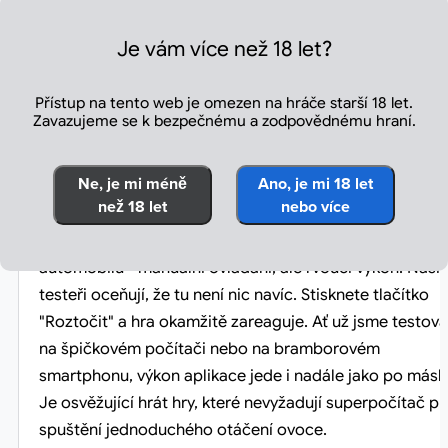
Obrovský potenciál,
Roztočení
Sticky výhry &
když konečně udeří
Je vám více než 18 let?
zdarma
Retriggers.
funkce.
Ideální pro testování
Přístup na tento web je omezen na hráče starší 18 let.
Demo
Plný neomezený
Zavazujeme se k bezpečnému a zodpovědnému hraní.
strategií před vsazení
režim
přístup.
skutečných peněz.
Ne, je mi méně
Ano, je mi 18 let
než 18 let
nebo více
Zkušenosti hráčů
Navigace v jejich rozhraní připomíná řízení historickéh
automobilu - manuální ovládání, ale řvoucí výkon. Naši
testeři oceňují, že tu není nic navíc. Stisknete tlačítko
"Roztočit" a hra okamžitě zareaguje. Ať už jsme testova
na špičkovém počítači nebo na bramborovém
smartphonu, výkon aplikace jede i nadále jako po másle
Je osvěžující hrát hry, které nevyžadují superpočítač pr
spuštění jednoduchého otáčení ovoce.