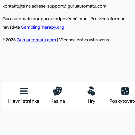
kontaktujte na adrese: support@guruautomatu.com
Guruautomatu podporuje odpovědné hraní. Pro více informací
navštivte
GamblingTherapy.org
© 2026
Guruautomatu.com
| Všechna práva vyhrazena
Hlavní stránka
Kasina
Hry
Poskytovat