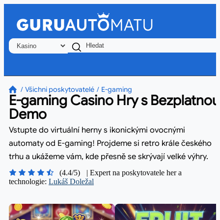
Všichni poskytovatelé
E-gaming
E-gaming Casino Hry s Bezplatnou
Demo
Vstupte do virtuální herny s ikonickými ovocnými
automaty od E-gaming! Projdeme si retro krále českého
trhu a ukážeme vám, kde přesně se skrývají velké výhry.
(4.4/5)
|
Expert na poskytovatele her a
technologie:
Lukáš Doležal