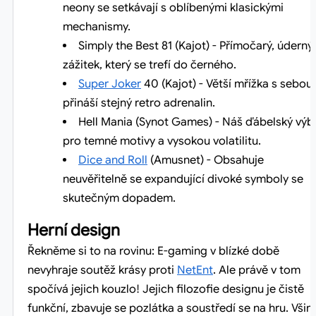
neony se setkávají s oblíbenými klasickými
mechanismy.
Simply the Best 81 (Kajot) - Přímočarý, úderný
zážitek, který se trefí do černého.
Super Joker
40 (Kajot) - Větší mřížka s sebou
přináší stejný retro adrenalin.
Hell Mania (Synot Games) - Náš ďábelský výb
pro temné motivy a vysokou volatilitu.
Dice and Roll
(Amusnet) - Obsahuje
neuvěřitelně se expandující divoké symboly se
skutečným dopadem.
Herní design
Řekněme si to na rovinu: E-gaming v blízké době
nevyhraje soutěž krásy proti
NetEnt
. Ale právě v tom
spočívá jejich kouzlo! Jejich filozofie designu je čistě
funkční, zbavuje se pozlátka a soustředí se na hru. Všim