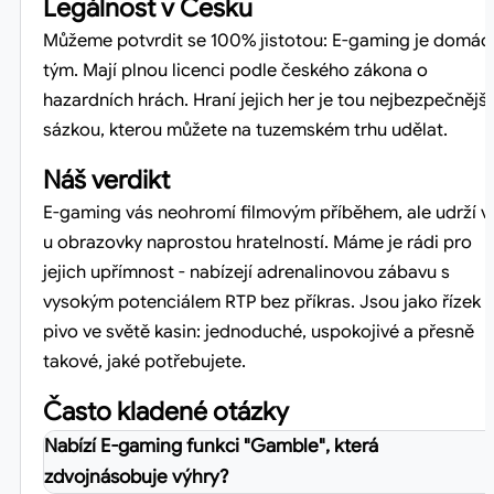
Legálnost v Česku
Můžeme potvrdit se 100% jistotou: E-gaming je domác
tým. Mají plnou licenci podle českého zákona o
hazardních hrách. Hraní jejich her je tou nejbezpečnější
sázkou, kterou můžete na tuzemském trhu udělat.
Náš verdikt
E-gaming vás neohromí filmovým příběhem, ale udrží v
u obrazovky naprostou hratelností. Máme je rádi pro
jejich upřímnost - nabízejí adrenalinovou zábavu s
vysokým potenciálem RTP bez příkras. Jsou jako řízek 
pivo ve světě kasin: jednoduché, uspokojivé a přesně
takové, jaké potřebujete.
Často kladené otázky
Nabízí E-gaming funkci "Gamble", která
zdvojnásobuje výhry?