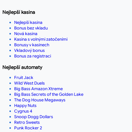
Nejlepší kasina
Nejlepší kasina
Bonus bez vkladu
Nová kasina
Kasina s volnými zatočeními
Bonusy v kasinech
Vkladový bonus
Bonus za registraci
Nejlepší automaty
Fruit Jack
Wild West Duels
Big Bass Amazon Xtreme
Big Bass Secrets of the Golden Lake
The Dog House Megaways
Happy Nuts
Cygnus 4
Snoop Dogg Dollars
Retro Sweets
Punk Rocker 2