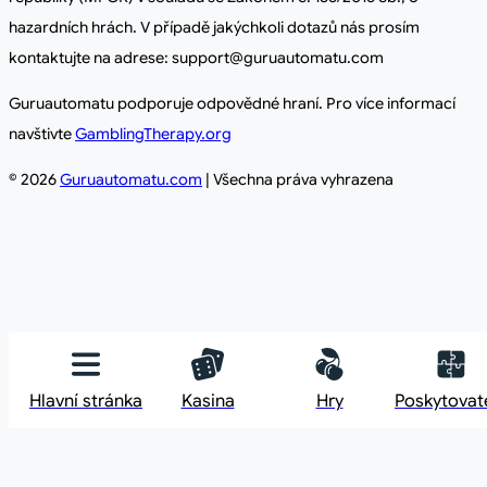
hazardních hrách. V případě jakýchkoli dotazů nás prosím
kontaktujte na adrese: support@guruautomatu.com
Guruautomatu podporuje odpovědné hraní. Pro více informací
navštivte
GamblingTherapy.org
© 2026
Guruautomatu.com
| Všechna práva vyhrazena
Hlavní stránka
Kasina
Hry
Poskytovat