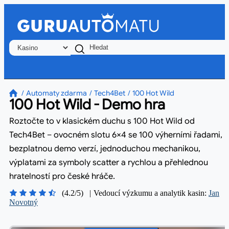
Automaty zdarma
Tech4Bet
100 Hot Wild
100 Hot Wild - Demo hra
Roztočte to v klasickém duchu s 100 Hot Wild od
Tech4Bet – ovocném slotu 6×4 se 100 výherními řadami,
bezplatnou demo verzí, jednoduchou mechanikou,
výplatami za symboly scatter a rychlou a přehlednou
hratelností pro české hráče.
(4.2/5) |
Vedoucí výzkumu a analytik kasin:
Jan
Novotný