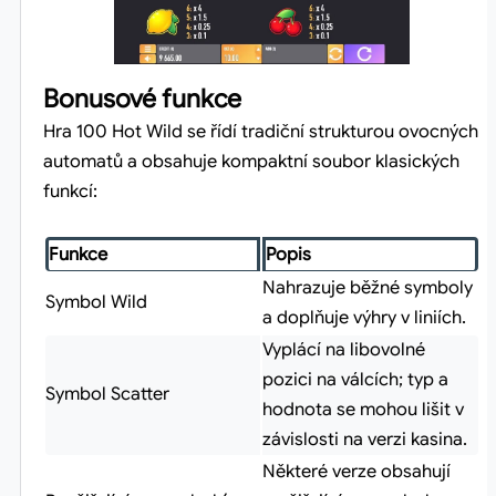
Bonusové funkce
Hra 100 Hot Wild se řídí tradiční strukturou ovocných
automatů a obsahuje kompaktní soubor klasických
funkcí:
Funkce
Popis
Nahrazuje běžné symboly
Symbol Wild
a doplňuje výhry v liniích.
Vyplácí na libovolné
pozici na válcích; typ a
Symbol Scatter
hodnota se mohou lišit v
závislosti na verzi kasina.
Některé verze obsahují