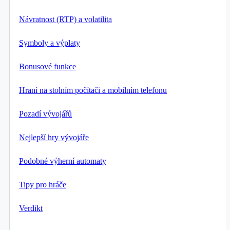
Návratnost (RTP) a volatilita
Symboly a výplaty
Bonusové funkce
Hraní na stolním počítači a mobilním telefonu
Pozadí vývojářů
Nejlepší hry vývojáře
Podobné výherní automaty
Tipy pro hráče
Verdikt