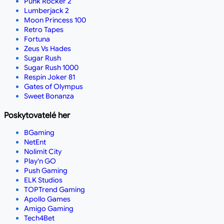
Punk Rocker 2
Lumberjack 2
Moon Princess 100
Retro Tapes
Fortuna
Zeus Vs Hades
Sugar Rush
Sugar Rush 1000
Respin Joker 81
Gates of Olympus
Sweet Bonanza
Poskytovatelé her
BGaming
NetEnt
Nolimit City
Play'n GO
Push Gaming
ELK Studios
TOPTrend Gaming
Apollo Games
Amigo Gaming
Tech4Bet