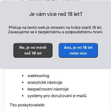
Záznamy serveru: 30–90 dní
Zákonné povinnosti: podle požadavků zákon
Je vám více než 18 let?
Jakmile již data nejsou potřeba, jsou bezpečně smazán
6. Sdílení a zveřejňování údajů
Přístup na tento web je omezen na hráče starší 18 let.
Zavazujeme se k bezpečnému a zodpovědnému hraní.
Osobní údaje neprodáváme ani s nimi neobchodujeme.
Omezené údaje můžeme sdílet s třetími stranami pouz
Ne, je mi méně
Ano, je mi 18 let
za níže uvedených podmínek:
než 18 let
nebo více
6.1 Poskytovatelé služeb
Můžeme využívat renomované poskytovatele služeb pr
webhosting
analytické nástroje
bezpečnostní nástroje
systémy pro doručování e-mailů
Tito poskytovatelé: