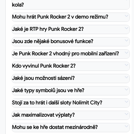
kola?
Mohu hrát Punk Rocker 2 v demo režimu?
Jaké je RTP hry Punk Rocker 2?
Jsou zde nějaké bonusové funkce?
Je Punk Rocker 2 vhodný pro mobilní zařízení?
Kdo vyvinul Punk Rocker 2?
Jaké jsou možnosti sázení?
Jaké typy symbolů jsou ve hře?
Stojí za to hrát i další sloty Nolimit City?
Jak maximalizovat výplaty?
Mohu se ke hře dostat mezinárodně?