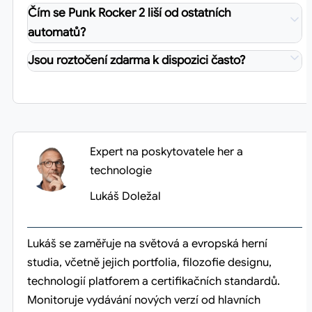
Čím se Punk Rocker 2 liší od ostatních
automatů?
Jsou roztočení zdarma k dispozici často?
Expert na poskytovatele her a
technologie
Lukáš Doležal
Lukáš se zaměřuje na světová a evropská herní
studia, včetně jejich portfolia, filozofie designu,
technologií platforem a certifikačních standardů.
Monitoruje vydávání nových verzí od hlavních