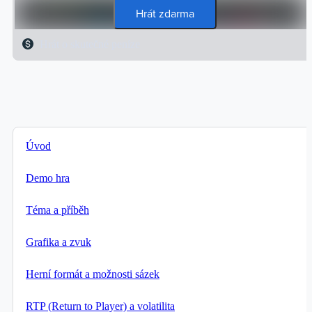
Hrát zdarma
Hrát o skutečné peníze
Úvod
Demo hra
Téma a příběh
Grafika a zvuk
Herní formát a možnosti sázek
RTP (Return to Player) a volatilita