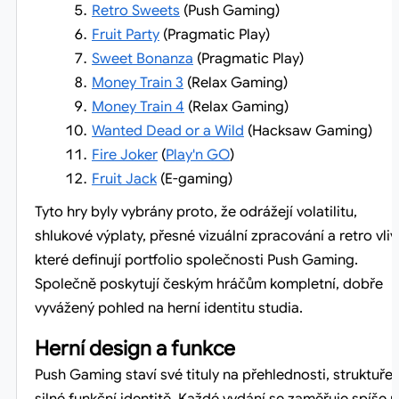
Retro Sweets
(Push Gaming)
Fruit Party
(Pragmatic Play)
Sweet Bonanza
(Pragmatic Play)
Money Train 3
(Relax Gaming)
Money Train 4
(Relax Gaming)
Wanted Dead or a Wild
(Hacksaw Gaming)
Fire Joker
(
Play'n GO
)
Fruit Jack
(E-gaming)
Tyto hry byly vybrány proto, že odrážejí volatilitu,
shlukové výplaty, přesné vizuální zpracování a retro vliv
které definují portfolio společnosti Push Gaming.
Společně poskytují českým hráčům kompletní, dobře
vyvážený pohled na herní identitu studia.
Herní design a funkce
Push Gaming staví své tituly na přehlednosti, struktuře 