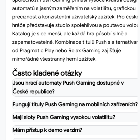
Společnost Push Gaming přináší vysoce kvalitní design
automatů s jasným zaměřením na volatilitu, grafickou
preciznost a konzistentní uživatelský zážitek. Pro české
hráče představuje studio spolehlivou a poutavou volbu
Katalog je sice menší, ale každá hra působí silně a
zapamatovatelně. Kombinace titulů Push s alternativam
od Pragmatic Play nebo Relax Gaming zajišťuje
mimořádně všestranný herní zážitek.
Často kladené otázky
Jsou hrací automaty Push Gaming dostupné v
České republice?
Fungují tituly Push Gaming na mobilních zařízeních?
Mají sloty Push Gaming vysokou volatilitu?
Mám přístup k demo verzím?