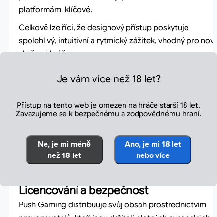
platformám, klíčové.
Celkově lze říci, že designový přístup poskytuje
spolehlivý, intuitivní a rytmický zážitek, vhodný pro nové
zkušené hráče.
Zkušenosti hráčů
Je vám více než 18 let?
Čeští hráči oceňují transparentní pravidla, jasné tempo
hry a předvídatelnou cestu k bonusům. Začátečníci vítaj
Přístup na tento web je omezen na hráče starší 18 let.
Zavazujeme se k bezpečnému a zodpovědnému hraní.
jednoduchost rozhraní, zatímco zkušení hráči oceňují
jasné definované prahové hodnoty rizika. Demo režim
dostupný na licencovaných platformách umožňuje
Ne, je mi méně
Ano, je mi 18 let
než 18 let
nebo více
bezpečně otestovat mechaniky před hrou o skutečné
peníze.
Licencování a bezpečnost
Push Gaming distribuuje svůj obsah prostřednictvím