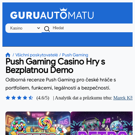
Všichni poskytovatelé
Push Gaming
Push Gaming Casino Hry s
Bezplatnou Demo
Odborná recenze Push Gaming pro české hráče s
portfoliem, funkcemi, legálností a bezpečností.
(4.6/5)
|
Analytik dat a průzkumu trhu:
Marek Kří