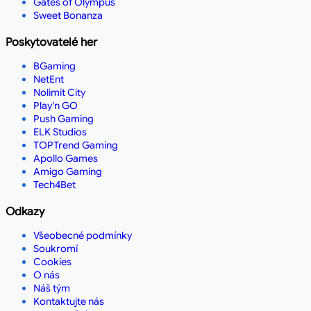
Gates of Olympus
Sweet Bonanza
Poskytovatelé her
BGaming
NetEnt
Nolimit City
Play'n GO
Push Gaming
ELK Studios
TOPTrend Gaming
Apollo Games
Amigo Gaming
Tech4Bet
Odkazy
Všeobecné podmínky
Soukromí
Cookies
O nás
Náš tým
Kontaktujte nás