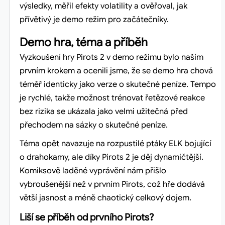
výsledky, měřil efekty volatility a ověřoval, jak
přívětivý je demo režim pro začátečníky.
Demo hra, téma a příběh
Vyzkoušení hry Pirots 2 v demo režimu bylo naším
prvním krokem a ocenili jsme, že se demo hra chová
téměř identicky jako verze o skutečné peníze. Tempo
je rychlé, takže možnost trénovat řetězové reakce
bez rizika se ukázala jako velmi užitečná před
přechodem na sázky o skutečné peníze.
Téma opět navazuje na rozpustilé ptáky ELK bojující
o drahokamy, ale díky Pirots 2 je děj dynamičtější.
Komiksově laděné vyprávění nám přišlo
vybroušenější než v prvním Pirots, což hře dodává
větší jasnost a méně chaotický celkový dojem.
Liší se příběh od prvního Pirots?