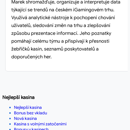
Marek shromažďuje, organizuje a interpretuje data
týkající se trendů na českém iGamingovém trhu.
Využívá analytické nástroje k pochopení chování
uživatelů, sledování změn na trhu a zlepšování
způsobu prezentace informací. Jeho poznatky
pomáhají celému týmu a přispívají k přesnosti
žebříčků kasin, seznamů poskytovatelů a
doporučených her.
Nejlepší kasina
Nejlepší kasina
Bonus bez vkladu
Nová kasina
Kasina s volnými zatočeními
Bonusy v kasinech