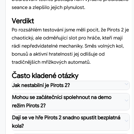
seance a zlepšilo jejich plynulost.
Verdikt
Po rozsáhlém testování jsme měli pocit, že Pirots 2 je
chaotický, ale odměňující slot pro hráče, kteří mají
rádi nepředvídatelné mechaniky. Směs volných kol,
bonusů a aktivní hratelnosti jej odlišuje od
tradičnějších mřížkových automatů.
Často kladené otázky
Jak nestabilní je Pirots 2?
Mohou se začátečníci spolehnout na demo
režim Pirots 2?
Dají se ve hře Pirots 2 snadno spustit bezplatná
kola?