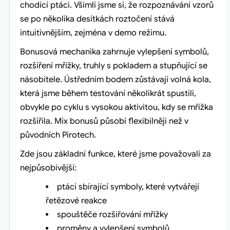
chodící ptáci. Všimli jsme si, že rozpoznávání vzorů
se po několika desítkách roztočení stává
intuitivnějším, zejména v demo režimu.
Bonusová mechanika zahrnuje vylepšení symbolů,
rozšíření mřížky, truhly s pokladem a stupňující se
násobitele. Ústředním bodem zůstávají volná kola,
která jsme během testování několikrát spustili,
obvykle po cyklu s vysokou aktivitou, kdy se mřížka
rozšířila. Mix bonusů působí flexibilněji než v
původních Pirotech.
Zde jsou základní funkce, které jsme považovali za
nejpůsobivější:
ptáci sbírající symboly, které vytvářejí
řetězové reakce
spouštěče rozšiřování mřížky
proměny a vylepšení symbolů