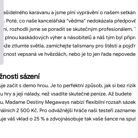
strašidelného karavanu a jsme plní vyprávění o našem setkání
 Poté, co naše kancelářská "vědma" nedokázala předpověd
ední, rozhodli jsme se poradit se skutečným profesionálem. T
t plnou kaskádových výher a násobitelů a náš tým byl připr
Takže ztlumte světla, zamíchejte talismany pro štěstí a pojď
udoucnost vepsaná ve hvězdách, nebo je to jen řada nepovede
nosti sázení
 začít s demo hrou. Je to perfektní způsob, jak si bez rizik
u hry a její nálady, než vsadíte skutečné peníze. Až budete
ru, Madame Destiny Megaways nabízí flexibilní rozsah sázek
álních 2 500 Kč. Pro odvážnější hráče naši testeři zaznamen
šuje váš vklad o 25 % a zdvojnásobuje tak vaše šance na spuš